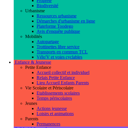
Propreté
Biodiversité
Urbanisme
Ressources urbanisme
Démarches d'urbanisme en ligne
Plateforme Toodego
Avis d'enquête publique
Mobilités
Autopartage
Trottinettes libre service
Transports en commun TCL
Vélo'V et voies cyclables
Enfance & Jeunesse
Petite Enfance
Accueil collectif et individuel
Relais Petite Enfance
Lieu Accueil Enfants Parents
Vie Scolaire et Périscolaire
Etablissements scolaires
Temps périscolaires
Jeunes
Actions jeunesse
Loisirs et animations
Parents
Permanences