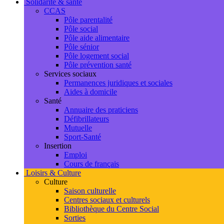
Solidarité & santé
CCAS
Pôle parentalité
Pôle social
Pôle aide alimentaire
Pôle sénior
Pôle logement social
Pôle prévention santé
Services sociaux
Permanences juridiques et sociales
Aides à domicile
Santé
Annuaire des praticiens
Défibrillateurs
Mutuelle
Sport-Santé
Insertion
Emploi
Cours de français
Loisirs & Culture
Culture
Saison culturelle
Centres sociaux et culturels
Bibliothèque du Centre Social
Sorties