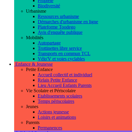
Propreté
Biodiversité
Urbanisme
Ressources urbanisme
Démarches d'urbanisme en ligne
Plateforme Toodego
Avis d'enquête publique
Mobilités
Autopartage
Trottinettes libre service
Transports en commun TCL
Vélo'V et voies cyclables
Enfance & Jeunesse
Petite Enfance
Accueil collectif et individuel
Relais Petite Enfance
Lieu Accueil Enfants Parents
Vie Scolaire et Périscolaire
Etablissements scolaires
Temps périscolaires
Jeunes
Actions jeunesse
Loisirs et animations
Parents
Permanences