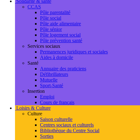
Solidarité & santé
CCAS
Pôle parentalité
Pôle social
Pôle aide alimentaire
Pôle sénior
Pôle logement social
Pôle prévention santé
Services sociaux
Permanences juridiques et sociales
Aides à domicile
Santé
Annuaire des praticiens
Défibrillateurs
Mutuelle
Sport-Santé
Insertion
Emploi
Cours de français
Loisirs & Culture
Culture
Saison culturelle
Centres sociaux et culturels
Bibliothèque du Centre Social
Sorties