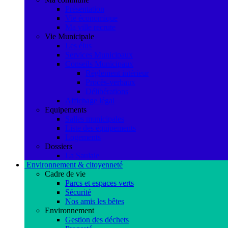
Présentation
Vie économique
Ma ville recrute
Vie Municipale
Les élus
Services Municipaux
Conseils Municipaux
Règlement intérieur
Procès-verbaux
Délibérations
Affichage légal
Equipements
Salles municipales
Liste des équipements
Logements
Dossiers
La Saulaie
Environnement & citoyenneté
Cadre de vie
Parcs et espaces verts
Sécurité
Nos amis les bêtes
Environnement
Gestion des déchets