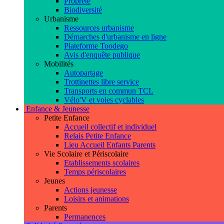
Propreté
Biodiversité
Urbanisme
Ressources urbanisme
Démarches d'urbanisme en ligne
Plateforme Toodego
Avis d'enquête publique
Mobilités
Autopartage
Trottinettes libre service
Transports en commun TCL
Vélo'V et voies cyclables
Enfance & Jeunesse
Petite Enfance
Accueil collectif et individuel
Relais Petite Enfance
Lieu Accueil Enfants Parents
Vie Scolaire et Périscolaire
Etablissements scolaires
Temps périscolaires
Jeunes
Actions jeunesse
Loisirs et animations
Parents
Permanences