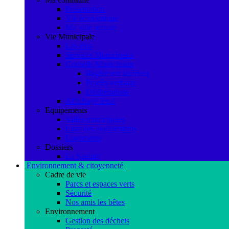
Présentation
Vie économique
Ma ville recrute
Vie Municipale
Les élus
Services Municipaux
Conseils Municipaux
Règlement intérieur
Procès-verbaux
Délibérations
Affichage légal
Equipements
Salles municipales
Liste des équipements
Logements
Dossiers
La Saulaie
Environnement & citoyenneté
Cadre de vie
Parcs et espaces verts
Sécurité
Nos amis les bêtes
Environnement
Gestion des déchets