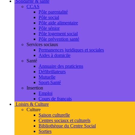
Solidarité & santé
CCAS
Pôle parentalité
Pôle social
Pôle aide alimentaire
Pôle sénior
Pôle logement social
Pôle prévention santé
Services sociaux
Permanences juridiques et sociales
Aides à domicile
Santé
Annuaire des praticiens
Défibrillateurs
Mutuelle
Sport-Santé
Insertion
Emploi
Cours de français
Loisirs & Culture
Culture
Saison culturelle
Centres sociaux et culturels
Bibliothèque du Centre Social
Sorties