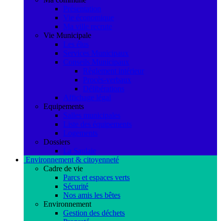
Présentation
Vie économique
Ma ville recrute
Vie Municipale
Les élus
Services Municipaux
Conseils Municipaux
Règlement intérieur
Procès-verbaux
Délibérations
Affichage légal
Equipements
Salles municipales
Liste des équipements
Logements
Dossiers
La Saulaie
Environnement & citoyenneté
Cadre de vie
Parcs et espaces verts
Sécurité
Nos amis les bêtes
Environnement
Gestion des déchets