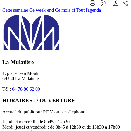
Part
Imprimer
Générer
sur
cette
le
Cette semaine
Ce week-end
Ce mois-ci
Tout l'agenda
les
page
flux
rése
RSS
soci
La Mulatière
1, place Jean Moulin
69350 La Mulatière
Tél :
04 78 86 62 00
HORAIRES D'OUVERTURE
Accueil du public sur RDV ou par téléphone
Lundi et mercredi : de 8h45 à 12h30
Mardi, jeudi et vendredi : de 8h45 à 12h30 et de 13h30 à 17h00