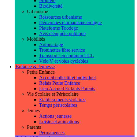
Propreté
Biodiversité
Urbanisme
Ressources urbanisme
Démarches d'urbanisme en ligne
Plateforme Toodego
Avis d'enquête publique
Mobilités
Autopartage
Trottinettes libre service
Transports en commun TCL
Vélo'V et voies cyclables
Enfance & Jeunesse
Petite Enfance
Accueil collectif et individuel
Relais Petite Enfance
Lieu Accueil Enfants Parents
Vie Scolaire et Périscolaire
Etablissements scolaires
Temps périscolaires
Jeunes
Actions jeunesse
Loisirs et animations
Parents
Permanences