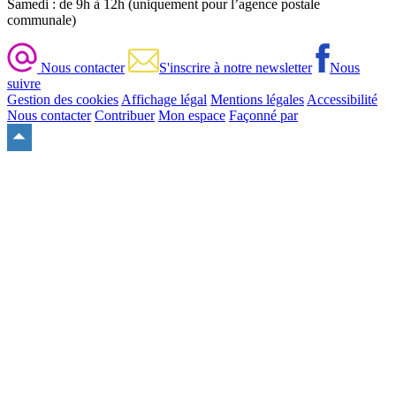
Samedi : de 9h à 12h (uniquement pour l’agence postale
communale)
Nous contacter
S'inscrire à notre newsletter
Nous
suivre
Gestion des cookies
Affichage légal
Mentions légales
Accessibilité
Nous contacter
Contribuer
Mon espace
Façonné par
Remonter
en
haut
du
site