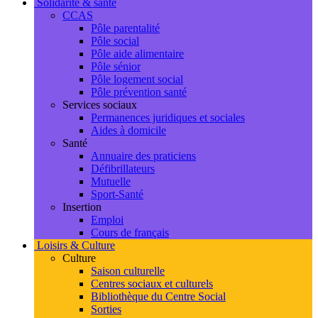
Solidarité & santé
CCAS
Pôle parentalité
Pôle social
Pôle aide alimentaire
Pôle sénior
Pôle logement social
Pôle prévention santé
Services sociaux
Permanences juridiques et sociales
Aides à domicile
Santé
Annuaire des praticiens
Défibrillateurs
Mutuelle
Sport-Santé
Insertion
Emploi
Cours de français
Loisirs & Culture
Culture
Saison culturelle
Centres sociaux et culturels
Bibliothèque du Centre Social
Sorties