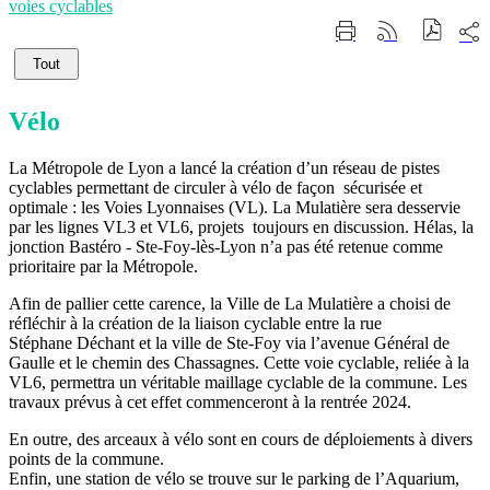
voies cyclables
Part
Imprimer
Générer
sur
cette
le
les
Tout
page
flux
rése
RSS
soci
Vélo
La Métropole de Lyon a lancé la création d’un réseau de pistes
cyclables permettant de circuler à vélo de façon sécurisée et
optimale : les Voies Lyonnaises (VL). La Mulatière sera desservie
par les lignes VL3 et VL6, projets toujours en discussion. Hélas, la
jonction Bastéro - Ste-Foy-lès-Lyon n’a pas été retenue comme
prioritaire par la Métropole.
Afin de pallier cette carence, la Ville de La Mulatière a choisi de
réfléchir à la création de la liaison cyclable entre la rue
Stéphane Déchant et la ville de Ste-Foy via l’avenue Général de
Gaulle et le chemin des Chassagnes. Cette voie cyclable, reliée à la
VL6, permettra un véritable maillage cyclable de la commune. Les
travaux prévus à cet effet commenceront à la rentrée 2024.
En outre, des arceaux à vélo sont en cours de déploiements à divers
points de la commune.
Enfin, une station de vélo se trouve sur le parking de l’Aquarium,