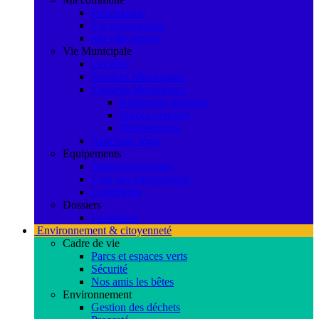
Présentation
Vie économique
Ma ville recrute
Vie Municipale
Les élus
Services Municipaux
Conseils Municipaux
Règlement intérieur
Procès-verbaux
Délibérations
Affichage légal
Equipements
Salles municipales
Liste des équipements
Logements
Dossiers
La Saulaie
Environnement & citoyenneté
Cadre de vie
Parcs et espaces verts
Sécurité
Nos amis les bêtes
Environnement
Gestion des déchets