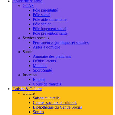
Solidarité & santé
CCAS
Pôle parentalité
Pôle social
Pôle aide alimentaire
Pôle sénior
Pôle logement social
Pôle prévention santé
Services sociaux
Permanences juridiques et sociales
Aides à domicile
Santé
Annuaire des praticiens
Défibrillateurs
Mutuelle
Sport-Santé
Insertion
Emploi
Cours de français
Loisirs & Culture
Culture
Saison culturelle
Centres sociaux et culturels
Bibliothèque du Centre Social
Sorties