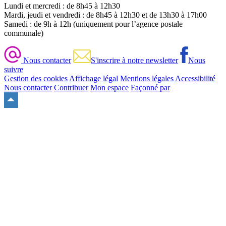
Lundi et mercredi : de 8h45 à 12h30
Mardi, jeudi et vendredi : de 8h45 à 12h30 et de 13h30 à 17h00
Samedi : de 9h à 12h (uniquement pour l’agence postale
communale)
Nous contacter
S'inscrire à notre newsletter
Nous
suivre
Gestion des cookies
Affichage légal
Mentions légales
Accessibilité
Nous contacter
Contribuer
Mon espace
Façonné par
Remonter
en
haut
du
site