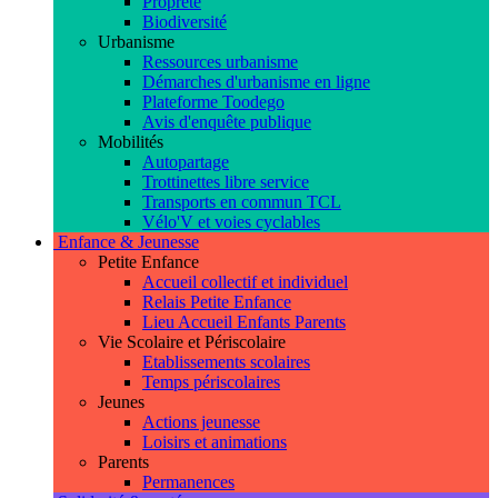
Propreté
Biodiversité
Urbanisme
Ressources urbanisme
Démarches d'urbanisme en ligne
Plateforme Toodego
Avis d'enquête publique
Mobilités
Autopartage
Trottinettes libre service
Transports en commun TCL
Vélo'V et voies cyclables
Enfance & Jeunesse
Petite Enfance
Accueil collectif et individuel
Relais Petite Enfance
Lieu Accueil Enfants Parents
Vie Scolaire et Périscolaire
Etablissements scolaires
Temps périscolaires
Jeunes
Actions jeunesse
Loisirs et animations
Parents
Permanences