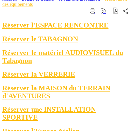
des équipements
Part
Imprimer
Générer
sur
cette
le
les
page
flux
Réserver l'ESPACE RENCONTRE
rése
RSS
soci
Réserver le TABAGNON
Réserver le matériel AUDIOVISUEL du
Tabagnon
Réserver la VERRERIE
Réserver la MAISON du TERRAIN
d'AVENTURES
Réserver une INSTALLATION
SPORTIVE