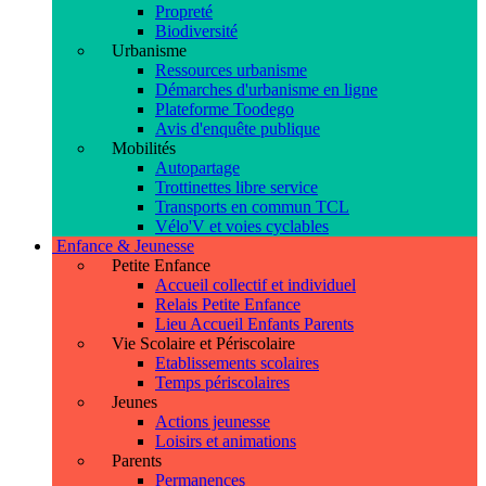
Propreté
Biodiversité
Urbanisme
Ressources urbanisme
Démarches d'urbanisme en ligne
Plateforme Toodego
Avis d'enquête publique
Mobilités
Autopartage
Trottinettes libre service
Transports en commun TCL
Vélo'V et voies cyclables
Enfance & Jeunesse
Petite Enfance
Accueil collectif et individuel
Relais Petite Enfance
Lieu Accueil Enfants Parents
Vie Scolaire et Périscolaire
Etablissements scolaires
Temps périscolaires
Jeunes
Actions jeunesse
Loisirs et animations
Parents
Permanences