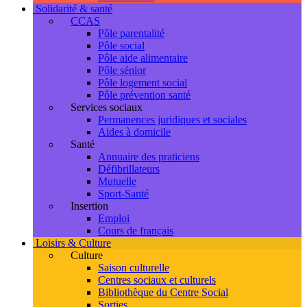
Solidarité & santé
CCAS
Pôle parentalité
Pôle social
Pôle aide alimentaire
Pôle sénior
Pôle logement social
Pôle prévention santé
Services sociaux
Permanences juridiques et sociales
Aides à domicile
Santé
Annuaire des praticiens
Défibrillateurs
Mutuelle
Sport-Santé
Insertion
Emploi
Cours de français
Loisirs & Culture
Culture
Saison culturelle
Centres sociaux et culturels
Bibliothèque du Centre Social
Sorties