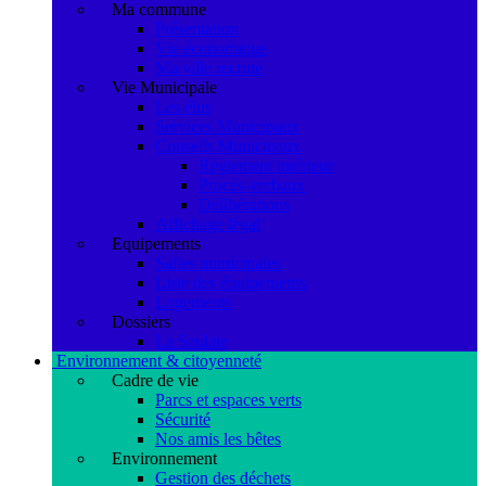
Ma commune
Présentation
Vie économique
Ma ville recrute
Vie Municipale
Les élus
Services Municipaux
Conseils Municipaux
Règlement intérieur
Procès-verbaux
Délibérations
Affichage légal
Equipements
Salles municipales
Liste des équipements
Logements
Dossiers
La Saulaie
Environnement & citoyenneté
Cadre de vie
Parcs et espaces verts
Sécurité
Nos amis les bêtes
Environnement
Gestion des déchets