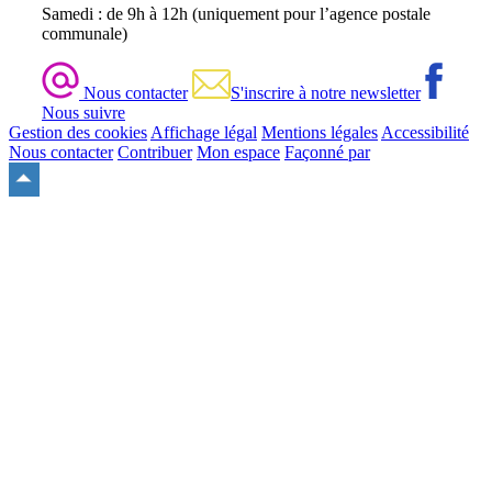
Samedi : de 9h à 12h (uniquement pour l’agence postale
communale)
Nous contacter
S'inscrire à notre newsletter
Nous suivre
Gestion des cookies
Affichage légal
Mentions légales
Accessibilité
Nous contacter
Contribuer
Mon espace
Façonné par
Remonter
en
haut
du
site