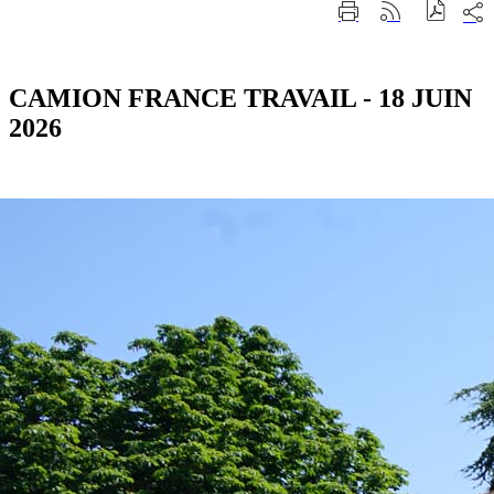
Part
Imprimer
Générer
sur
cette
le
les
page
flux
rése
RSS
soci
CAMION FRANCE TRAVAIL - 18 JUIN
2026