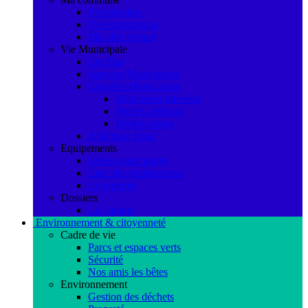
Présentation
Vie économique
Ma ville recrute
Vie Municipale
Les élus
Services Municipaux
Conseils Municipaux
Règlement intérieur
Procès-verbaux
Délibérations
Affichage légal
Equipements
Salles municipales
Liste des équipements
Logements
Dossiers
La Saulaie
Environnement & citoyenneté
Cadre de vie
Parcs et espaces verts
Sécurité
Nos amis les bêtes
Environnement
Gestion des déchets