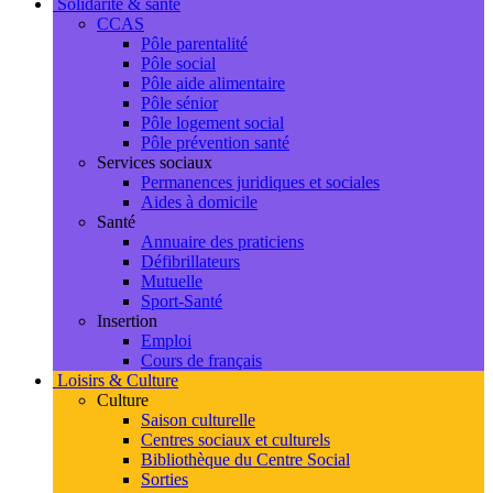
Solidarité & santé
CCAS
Pôle parentalité
Pôle social
Pôle aide alimentaire
Pôle sénior
Pôle logement social
Pôle prévention santé
Services sociaux
Permanences juridiques et sociales
Aides à domicile
Santé
Annuaire des praticiens
Défibrillateurs
Mutuelle
Sport-Santé
Insertion
Emploi
Cours de français
Loisirs & Culture
Culture
Saison culturelle
Centres sociaux et culturels
Bibliothèque du Centre Social
Sorties