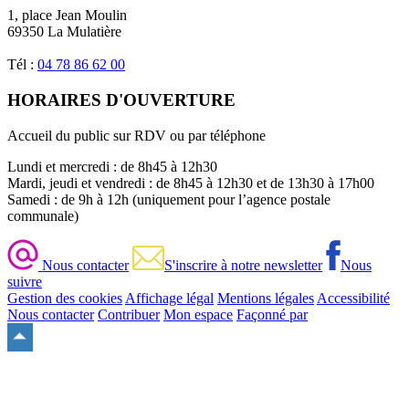
1, place Jean Moulin
69350 La Mulatière
Tél :
04 78 86 62 00
HORAIRES D'OUVERTURE
Accueil du public sur RDV ou par téléphone
Lundi et mercredi : de 8h45 à 12h30
Mardi, jeudi et vendredi : de 8h45 à 12h30 et de 13h30 à 17h00
Samedi : de 9h à 12h (uniquement pour l’agence postale
communale)
Nous contacter
S'inscrire à notre newsletter
Nous
suivre
Gestion des cookies
Affichage légal
Mentions légales
Accessibilité
Nous contacter
Contribuer
Mon espace
Façonné par
Remonter
en
haut
du
site