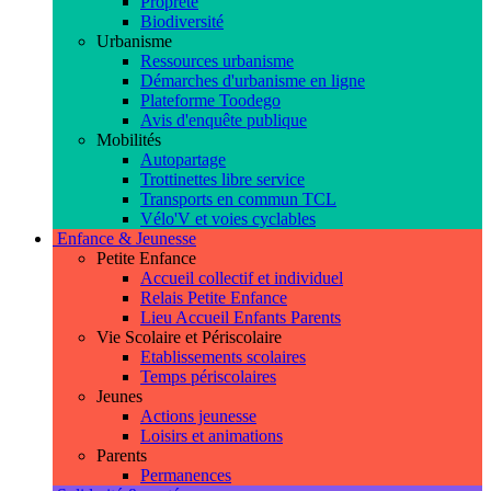
Propreté
Biodiversité
Urbanisme
Ressources urbanisme
Démarches d'urbanisme en ligne
Plateforme Toodego
Avis d'enquête publique
Mobilités
Autopartage
Trottinettes libre service
Transports en commun TCL
Vélo'V et voies cyclables
Enfance & Jeunesse
Petite Enfance
Accueil collectif et individuel
Relais Petite Enfance
Lieu Accueil Enfants Parents
Vie Scolaire et Périscolaire
Etablissements scolaires
Temps périscolaires
Jeunes
Actions jeunesse
Loisirs et animations
Parents
Permanences