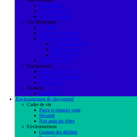
Présentation
Vie économique
Ma ville recrute
Vie Municipale
Les élus
Services Municipaux
Conseils Municipaux
Règlement intérieur
Procès-verbaux
Délibérations
Affichage légal
Equipements
Salles municipales
Liste des équipements
Logements
Dossiers
La Saulaie
Environnement & citoyenneté
Cadre de vie
Parcs et espaces verts
Sécurité
Nos amis les bêtes
Environnement
Gestion des déchets