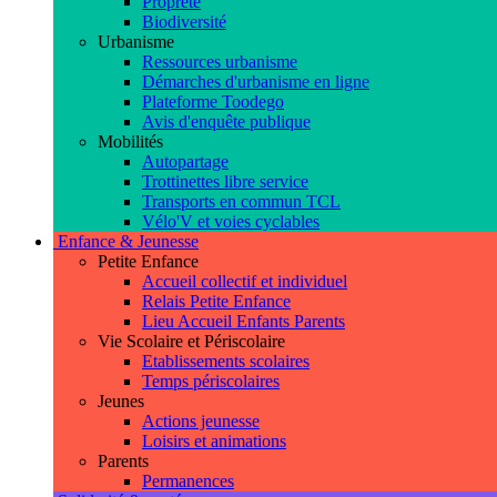
Propreté
Biodiversité
Urbanisme
Ressources urbanisme
Démarches d'urbanisme en ligne
Plateforme Toodego
Avis d'enquête publique
Mobilités
Autopartage
Trottinettes libre service
Transports en commun TCL
Vélo'V et voies cyclables
Enfance & Jeunesse
Petite Enfance
Accueil collectif et individuel
Relais Petite Enfance
Lieu Accueil Enfants Parents
Vie Scolaire et Périscolaire
Etablissements scolaires
Temps périscolaires
Jeunes
Actions jeunesse
Loisirs et animations
Parents
Permanences