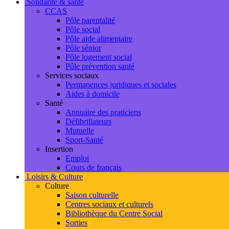
Solidarité & santé
CCAS
Pôle parentalité
Pôle social
Pôle aide alimentaire
Pôle sénior
Pôle logement social
Pôle prévention santé
Services sociaux
Permanences juridiques et sociales
Aides à domicile
Santé
Annuaire des praticiens
Défibrillateurs
Mutuelle
Sport-Santé
Insertion
Emploi
Cours de français
Loisirs & Culture
Culture
Saison culturelle
Centres sociaux et culturels
Bibliothèque du Centre Social
Sorties