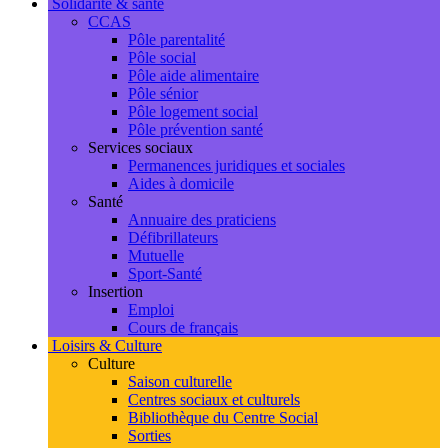
Solidarité & santé
CCAS
Pôle parentalité
Pôle social
Pôle aide alimentaire
Pôle sénior
Pôle logement social
Pôle prévention santé
Services sociaux
Permanences juridiques et sociales
Aides à domicile
Santé
Annuaire des praticiens
Défibrillateurs
Mutuelle
Sport-Santé
Insertion
Emploi
Cours de français
Loisirs & Culture
Culture
Saison culturelle
Centres sociaux et culturels
Bibliothèque du Centre Social
Sorties