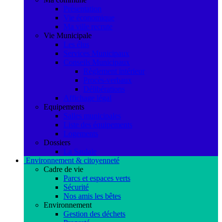
Présentation
Vie économique
Ma ville recrute
Vie Municipale
Les élus
Services Municipaux
Conseils Municipaux
Règlement intérieur
Procès-verbaux
Délibérations
Affichage légal
Equipements
Salles municipales
Liste des équipements
Logements
Dossiers
La Saulaie
Environnement & citoyenneté
Cadre de vie
Parcs et espaces verts
Sécurité
Nos amis les bêtes
Environnement
Gestion des déchets