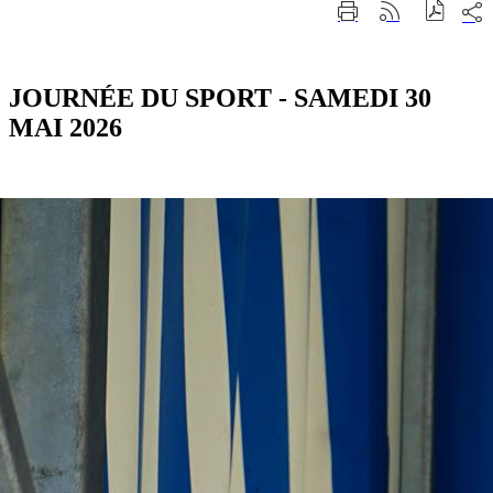
Part
Imprimer
Générer
sur
cette
le
les
page
flux
rése
RSS
soci
JOURNÉE DU SPORT - SAMEDI 30
MAI 2026