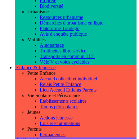
Propreté
Biodiversité
Urbanisme
Ressources urbanisme
Démarches d'urbanisme en ligne
Plateforme Toodego
Avis d'enquête publique
Mobilités
Autopartage
Trottinettes libre service
Transports en commun TCL
Vélo'V et voies cyclables
Enfance & Jeunesse
Petite Enfance
Accueil collectif et individuel
Relais Petite Enfance
Lieu Accueil Enfants Parents
Vie Scolaire et Périscolaire
Etablissements scolaires
Temps périscolaires
Jeunes
Actions jeunesse
Loisirs et animations
Parents
Permanences