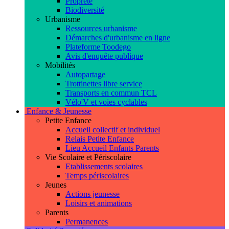
Propreté
Biodiversité
Urbanisme
Ressources urbanisme
Démarches d'urbanisme en ligne
Plateforme Toodego
Avis d'enquête publique
Mobilités
Autopartage
Trottinettes libre service
Transports en commun TCL
Vélo'V et voies cyclables
Enfance & Jeunesse
Petite Enfance
Accueil collectif et individuel
Relais Petite Enfance
Lieu Accueil Enfants Parents
Vie Scolaire et Périscolaire
Etablissements scolaires
Temps périscolaires
Jeunes
Actions jeunesse
Loisirs et animations
Parents
Permanences