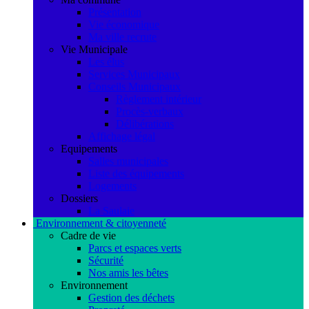
Présentation
Vie économique
Ma ville recrute
Vie Municipale
Les élus
Services Municipaux
Conseils Municipaux
Règlement intérieur
Procès-verbaux
Délibérations
Affichage légal
Equipements
Salles municipales
Liste des équipements
Logements
Dossiers
La Saulaie
Environnement & citoyenneté
Cadre de vie
Parcs et espaces verts
Sécurité
Nos amis les bêtes
Environnement
Gestion des déchets