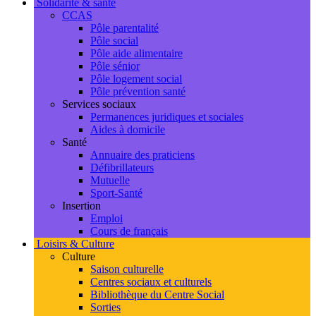
Solidarité & santé
CCAS
Pôle parentalité
Pôle social
Pôle aide alimentaire
Pôle sénior
Pôle logement social
Pôle prévention santé
Services sociaux
Permanences juridiques et sociales
Aides à domicile
Santé
Annuaire des praticiens
Défibrillateurs
Mutuelle
Sport-Santé
Insertion
Emploi
Cours de français
Loisirs & Culture
Culture
Saison culturelle
Centres sociaux et culturels
Bibliothèque du Centre Social
Sorties