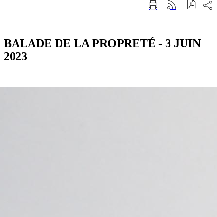
Part
Imprimer
Générer
sur
cette
le
les
page
flux
rése
RSS
soci
BALADE DE LA PROPRETÉ - 3 JUIN
2023