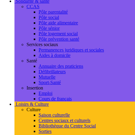
Solidarité & santé
CCAS
Pôle parentalité
Pôle social
Pôle aide alimentaire
Pôle sénior
Pôle logement social
Pôle prévention santé
Services sociaux
Permanences juridiques et sociales
Aides à domicile
Santé
Annuaire des praticiens
Défibrillateurs
Mutuelle
Sport-Santé
Insertion
Emploi
Cours de français
Loisirs & Culture
Culture
Saison culturelle
Centres sociaux et culturels
Bibliothèque du Centre Social
Sorties