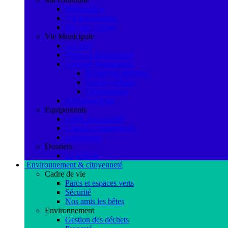
Présentation
Vie économique
Ma ville recrute
Vie Municipale
Les élus
Services Municipaux
Conseils Municipaux
Règlement intérieur
Procès-verbaux
Délibérations
Affichage légal
Equipements
Salles municipales
Liste des équipements
Logements
Dossiers
La Saulaie
Environnement & citoyenneté
Cadre de vie
Parcs et espaces verts
Sécurité
Nos amis les bêtes
Environnement
Gestion des déchets