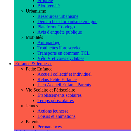
Propreté
Biodiversité
Urbanisme
Ressources urbanisme
Démarches d'urbanisme en ligne
Plateforme Toodego
Avis d'enquête publique
Mobilités
Autopartage
Trottinettes libre service
Transports en commun TCL
Vélo'V et voies cyclables
Enfance & Jeunesse
Petite Enfance
Accueil collectif et individuel
Relais Petite Enfance
Lieu Accueil Enfants Parents
Vie Scolaire et Périscolaire
Etablissements scolaires
Temps périscolaires
Jeunes
Actions jeunesse
Loisirs et animations
Parents
Permanences