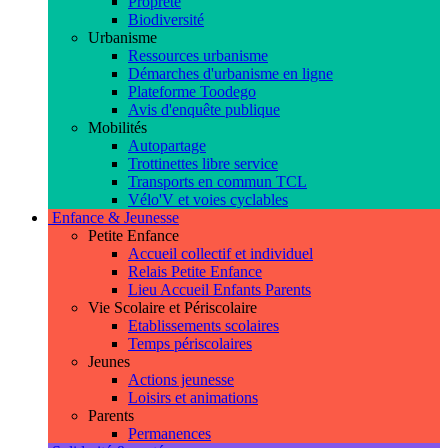
Propreté
Biodiversité
Urbanisme
Ressources urbanisme
Démarches d'urbanisme en ligne
Plateforme Toodego
Avis d'enquête publique
Mobilités
Autopartage
Trottinettes libre service
Transports en commun TCL
Vélo'V et voies cyclables
Enfance & Jeunesse
Petite Enfance
Accueil collectif et individuel
Relais Petite Enfance
Lieu Accueil Enfants Parents
Vie Scolaire et Périscolaire
Etablissements scolaires
Temps périscolaires
Jeunes
Actions jeunesse
Loisirs et animations
Parents
Permanences