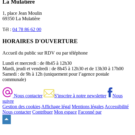
La Mulatière
1, place Jean Moulin
69350 La Mulatière
Tél :
04 78 86 62 00
HORAIRES D'OUVERTURE
Accueil du public sur RDV ou par téléphone
Lundi et mercredi : de 8h45 à 12h30
Mardi, jeudi et vendredi : de 8h45 à 12h30 et de 13h30 à 17h00
Samedi : de 9h à 12h (uniquement pour l’agence postale
communale)
Nous contacter
S'inscrire à notre newsletter
Nous
suivre
Gestion des cookies
Affichage légal
Mentions légales
Accessibilité
Nous contacter
Contribuer
Mon espace
Façonné par
Remonter
en
haut
du