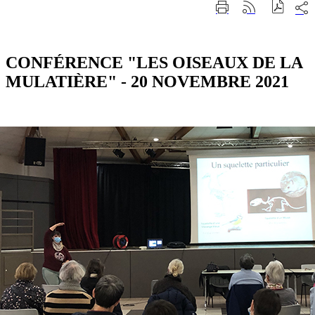
Part
Imprimer
Générer
sur
cette
le
les
page
flux
rése
RSS
soci
CONFÉRENCE "LES OISEAUX DE LA
MULATIÈRE" - 20 NOVEMBRE 2021