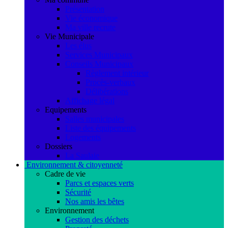
Présentation
Vie économique
Ma ville recrute
Vie Municipale
Les élus
Services Municipaux
Conseils Municipaux
Règlement intérieur
Procès-verbaux
Délibérations
Affichage légal
Equipements
Salles municipales
Liste des équipements
Logements
Dossiers
La Saulaie
Environnement & citoyenneté
Cadre de vie
Parcs et espaces verts
Sécurité
Nos amis les bêtes
Environnement
Gestion des déchets