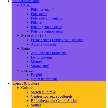
Solidarité & santé
CCAS
Pôle parentalité
Pôle social
Pôle aide alimentaire
Pôle sénior
Pôle logement social
Pôle prévention santé
Services sociaux
Permanences juridiques et sociales
Aides à domicile
Santé
Annuaire des praticiens
Défibrillateurs
Mutuelle
Sport-Santé
Insertion
Emploi
Cours de français
Loisirs & Culture
Culture
Saison culturelle
Centres sociaux et culturels
Bibliothèque du Centre Social
Sorties