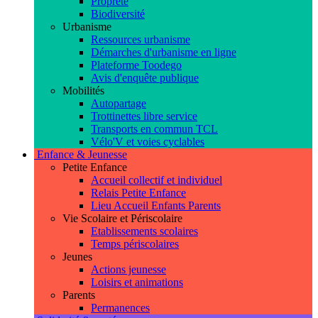
Propreté
Biodiversité
Urbanisme
Ressources urbanisme
Démarches d'urbanisme en ligne
Plateforme Toodego
Avis d'enquête publique
Mobilités
Autopartage
Trottinettes libre service
Transports en commun TCL
Vélo'V et voies cyclables
Enfance & Jeunesse
Petite Enfance
Accueil collectif et individuel
Relais Petite Enfance
Lieu Accueil Enfants Parents
Vie Scolaire et Périscolaire
Etablissements scolaires
Temps périscolaires
Jeunes
Actions jeunesse
Loisirs et animations
Parents
Permanences