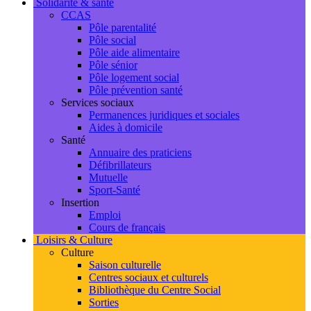
Solidarité & santé
CCAS
Pôle parentalité
Pôle social
Pôle aide alimentaire
Pôle sénior
Pôle logement social
Pôle prévention santé
Services sociaux
Permanences juridiques et sociales
Aides à domicile
Santé
Annuaire des praticiens
Défibrillateurs
Mutuelle
Sport-Santé
Insertion
Emploi
Cours de français
Loisirs & Culture
Culture
Saison culturelle
Centres sociaux et culturels
Bibliothèque du Centre Social
Sorties