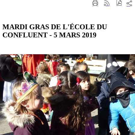
Part
Imprimer
Générer
sur
cette
le
les
page
flux
rése
RSS
soci
MARDI GRAS DE L'ÉCOLE DU
CONFLUENT - 5 MARS 2019