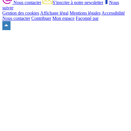
Nous contacter
S'inscrire à notre newsletter
Nous
suivre
Gestion des cookies
Affichage légal
Mentions légales
Accessibilité
Nous contacter
Contribuer
Mon espace
Façonné par
Remonter
en
haut
du
site