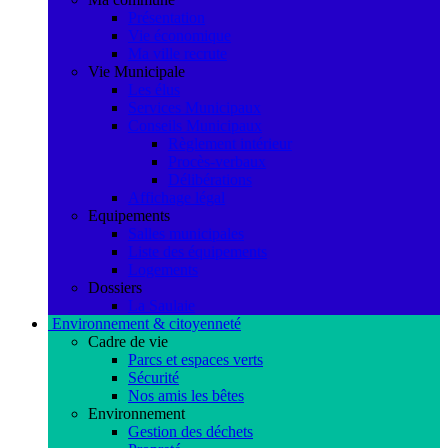
Présentation
Vie économique
Ma ville recrute
Vie Municipale
Les élus
Services Municipaux
Conseils Municipaux
Règlement intérieur
Procès-verbaux
Délibérations
Affichage légal
Equipements
Salles municipales
Liste des équipements
Logements
Dossiers
La Saulaie
Environnement & citoyenneté
Cadre de vie
Parcs et espaces verts
Sécurité
Nos amis les bêtes
Environnement
Gestion des déchets