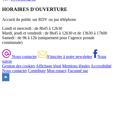
HORAIRES D'OUVERTURE
Accueil du public sur RDV ou par téléphone
Lundi et mercredi : de 8h45 à 12h30
Mardi, jeudi et vendredi : de 8h45 à 12h30 et de 13h30 à 17h00
Samedi : de 9h à 12h (uniquement pour l’agence postale
communale)
Nous contacter
S'inscrire à notre newsletter
Nous
suivre
Gestion des cookies
Affichage légal
Mentions légales
Accessibilité
Nous contacter
Contribuer
Mon espace
Façonné par
Remonter
en
haut
du
site