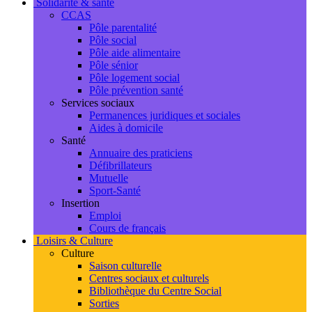
Solidarité & santé
CCAS
Pôle parentalité
Pôle social
Pôle aide alimentaire
Pôle sénior
Pôle logement social
Pôle prévention santé
Services sociaux
Permanences juridiques et sociales
Aides à domicile
Santé
Annuaire des praticiens
Défibrillateurs
Mutuelle
Sport-Santé
Insertion
Emploi
Cours de français
Loisirs & Culture
Culture
Saison culturelle
Centres sociaux et culturels
Bibliothèque du Centre Social
Sorties