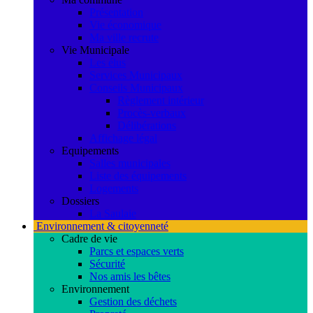
Présentation
Vie économique
Ma ville recrute
Vie Municipale
Les élus
Services Municipaux
Conseils Municipaux
Règlement intérieur
Procès-verbaux
Délibérations
Affichage légal
Equipements
Salles municipales
Liste des équipements
Logements
Dossiers
La Saulaie
Environnement & citoyenneté
Cadre de vie
Parcs et espaces verts
Sécurité
Nos amis les bêtes
Environnement
Gestion des déchets