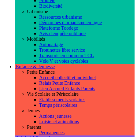
Propreté
Biodiversité
Urbanisme
Ressources urbanisme
Démarches d'urbanisme en ligne
Plateforme Toodego
Avis d'enquête publique
Mobilités
Autopartage
Trottinettes libre service
Transports en commun TCL
Vélo'V et voies cyclables
Enfance & Jeunesse
Petite Enfance
Accueil collectif et individuel
Relais Petite Enfance
Lieu Accueil Enfants Parents
Vie Scolaire et Périscolaire
Etablissements scolaires
Temps périscolaires
Jeunes
Actions jeunesse
Loisirs et animations
Parents
Permanences