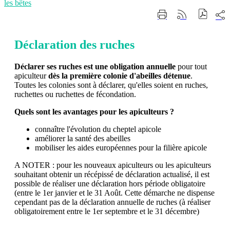
les bêtes
Part
Imprimer
Générer
sur
cette
le
les
page
flux
rése
RSS
Déclaration des ruches
soci
Déclarer ses ruches est une obligation annuelle
pour tout
apiculteur
dès la première colonie d'abeilles détenue
.
Toutes les colonies sont à déclarer, qu'elles soient en ruches,
ruchettes ou ruchettes de fécondation.
Quels sont les avantages pour les apiculteurs ?
connaître l'évolution du cheptel apicole
améliorer la santé des abeilles
mobiliser les aides européennes pour la filière apicole
A NOTER : pour les nouveaux apiculteurs ou les apiculteurs
souhaitant obtenir un récépissé de déclaration actualisé, il est
possible de réaliser une déclaration hors période obligatoire
(entre le 1er janvier et le 31 Août. Cette démarche ne dispense
cependant pas de la déclaration annuelle de ruches (à réaliser
obligatoirement entre le 1er septembre et le 31 décembre)