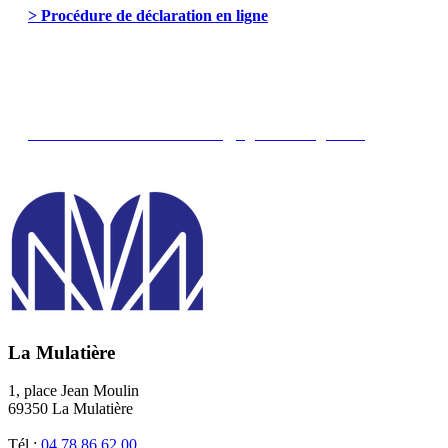
> Procédure de déclaration en ligne
> EN SAVOIR PLUS :
Téléphone : 01 49 55 82 22
E-mail :
assistance.declaration.ruches@agriculture.gouv.fr
La Mulatière
1, place Jean Moulin
69350 La Mulatière
Tél :
04 78 86 62 00