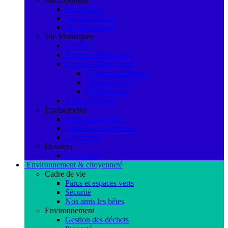
Présentation
Vie économique
Ma ville recrute
Vie Municipale
Les élus
Services Municipaux
Conseils Municipaux
Règlement intérieur
Procès-verbaux
Délibérations
Affichage légal
Equipements
Salles municipales
Liste des équipements
Logements
Dossiers
La Saulaie
Environnement & citoyenneté
Cadre de vie
Parcs et espaces verts
Sécurité
Nos amis les bêtes
Environnement
Gestion des déchets