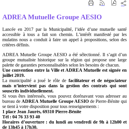
Part
Imprimer
Générer
sur
cette
le
les
page
flux
ADREA Mutuelle Groupe AESIO
rése
RSS
soci
Lancée en 2017 par la Municipalité, l’idée d’une mutuelle santé
accessible à tous a fait son chemin. L’intérêt manifesté par les
mulatins nous a conduit à faire un appel à propositions, selon des
critères définis.
ADREA Mutuelle Groupe AESIO a été sélectionné. Il s’agit d’un
groupe mutualiste historique sur la région qui propose une large
palette de garanties personnalisables selon les besoins de chacun.
Une convention entre la Ville et ADREA Mutuelle est signée en
juillet 2019.
La municipalité a joué le rôle de
facilitateur et de négociateur
mais n’intervient pas dans la gestion des contrats qui sont
souscrits individuellement.
Si vous êtes intéressés, vous pouvez dorénavant vous adresser au
bureau de
ADREA Mutuelle Groupe AESIO
de Pierre-Bénite qui
se tient à votre disposition pour tous renseignements :
1 place Jean Jaurès, 69310 Pierre-Bénite
Tél : 04 76 33 93 40
Horaires d’ouverture : du lundi au vendredi de 9h à 12h00 et
de 13h45 à 17h30.