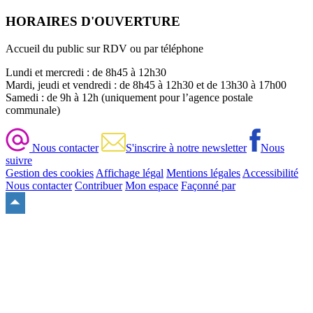
HORAIRES D'OUVERTURE
Accueil du public sur RDV ou par téléphone
Lundi et mercredi : de 8h45 à 12h30
Mardi, jeudi et vendredi : de 8h45 à 12h30 et de 13h30 à 17h00
Samedi : de 9h à 12h (uniquement pour l’agence postale
communale)
Nous contacter
S'inscrire à notre newsletter
Nous
suivre
Gestion des cookies
Affichage légal
Mentions légales
Accessibilité
Nous contacter
Contribuer
Mon espace
Façonné par
Remonter
en
haut
du
site