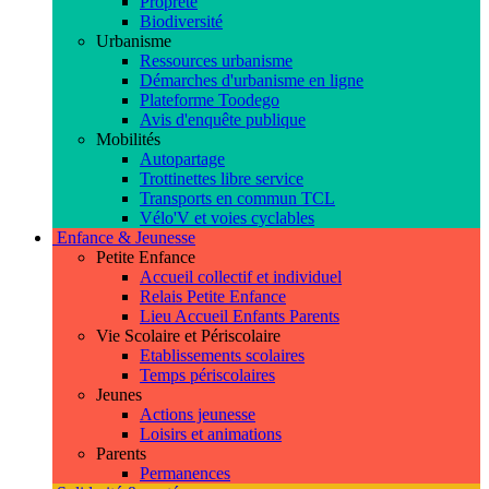
Propreté
Biodiversité
Urbanisme
Ressources urbanisme
Démarches d'urbanisme en ligne
Plateforme Toodego
Avis d'enquête publique
Mobilités
Autopartage
Trottinettes libre service
Transports en commun TCL
Vélo'V et voies cyclables
Enfance & Jeunesse
Petite Enfance
Accueil collectif et individuel
Relais Petite Enfance
Lieu Accueil Enfants Parents
Vie Scolaire et Périscolaire
Etablissements scolaires
Temps périscolaires
Jeunes
Actions jeunesse
Loisirs et animations
Parents
Permanences