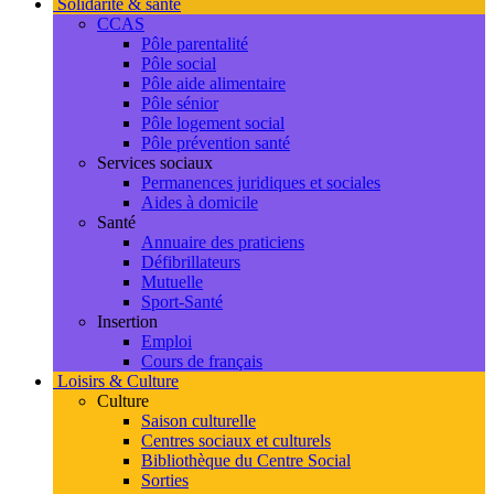
Solidarité & santé
CCAS
Pôle parentalité
Pôle social
Pôle aide alimentaire
Pôle sénior
Pôle logement social
Pôle prévention santé
Services sociaux
Permanences juridiques et sociales
Aides à domicile
Santé
Annuaire des praticiens
Défibrillateurs
Mutuelle
Sport-Santé
Insertion
Emploi
Cours de français
Loisirs & Culture
Culture
Saison culturelle
Centres sociaux et culturels
Bibliothèque du Centre Social
Sorties