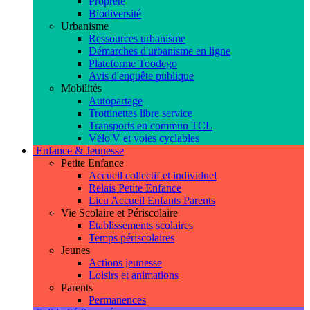
Propreté
Biodiversité
Urbanisme
Ressources urbanisme
Démarches d'urbanisme en ligne
Plateforme Toodego
Avis d'enquête publique
Mobilités
Autopartage
Trottinettes libre service
Transports en commun TCL
Vélo'V et voies cyclables
Enfance & Jeunesse
Petite Enfance
Accueil collectif et individuel
Relais Petite Enfance
Lieu Accueil Enfants Parents
Vie Scolaire et Périscolaire
Etablissements scolaires
Temps périscolaires
Jeunes
Actions jeunesse
Loisirs et animations
Parents
Permanences