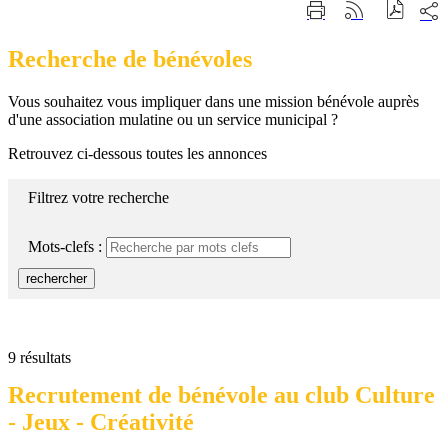
Part
Imprimer
Générer
sur
cette
le
les
page
flux
Recherche de bénévoles
rése
RSS
soci
Vous souhaitez vous impliquer dans une mission bénévole auprès
d'une association mulatine ou un service municipal ?
Retrouvez ci-dessous toutes les annonces
Filtrez votre recherche
Mots-clefs :
rechercher
9 résultats
Recrutement de bénévole au club Culture
- Jeux - Créativité