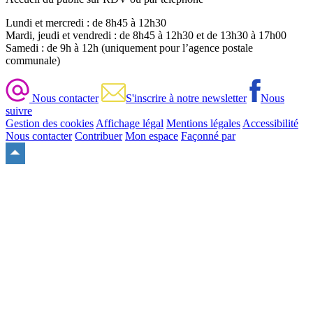
Lundi et mercredi : de 8h45 à 12h30
Mardi, jeudi et vendredi : de 8h45 à 12h30 et de 13h30 à 17h00
Samedi : de 9h à 12h (uniquement pour l’agence postale
communale)
Nous contacter
S'inscrire à notre newsletter
Nous
suivre
Gestion des cookies
Affichage légal
Mentions légales
Accessibilité
Nous contacter
Contribuer
Mon espace
Façonné par
Remonter
en
haut
du
site