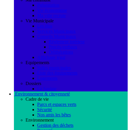
Présentation
Vie économique
Ma ville recrute
Vie Municipale
Les élus
Services Municipaux
Conseils Municipaux
Règlement intérieur
Procès-verbaux
Délibérations
Affichage légal
Equipements
Salles municipales
Liste des équipements
Logements
Dossiers
La Saulaie
Environnement & citoyenneté
Cadre de vie
Parcs et espaces verts
Sécurité
Nos amis les bêtes
Environnement
Gestion des déchets