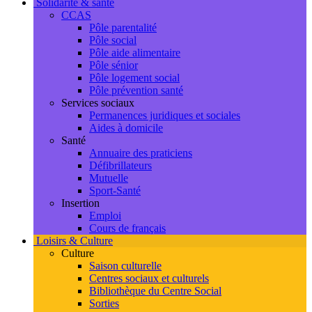
Solidarité & santé
CCAS
Pôle parentalité
Pôle social
Pôle aide alimentaire
Pôle sénior
Pôle logement social
Pôle prévention santé
Services sociaux
Permanences juridiques et sociales
Aides à domicile
Santé
Annuaire des praticiens
Défibrillateurs
Mutuelle
Sport-Santé
Insertion
Emploi
Cours de français
Loisirs & Culture
Culture
Saison culturelle
Centres sociaux et culturels
Bibliothèque du Centre Social
Sorties