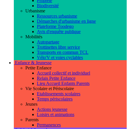
Propreté
Biodiversité
Urbanisme
Ressources urbanisme
Démarches d'urbanisme en ligne
Plateforme Toodego
Avis d'enquête publique
Mobilités
Autopartage
Trottinettes libre service
Transports en commun TCL
Vélo'V et voies cyclables
Enfance & Jeunesse
Petite Enfance
Accueil collectif et individuel
Relais Petite Enfance
Lieu Accueil Enfants Parents
Vie Scolaire et Périscolaire
Etablissements scolaires
Temps périscolaires
Jeunes
Actions jeunesse
Loisirs et animations
Parents
Permanences