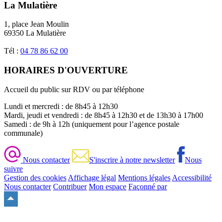
La Mulatière
1, place Jean Moulin
69350 La Mulatière
Tél :
04 78 86 62 00
HORAIRES D'OUVERTURE
Accueil du public sur RDV ou par téléphone
Lundi et mercredi : de 8h45 à 12h30
Mardi, jeudi et vendredi : de 8h45 à 12h30 et de 13h30 à 17h00
Samedi : de 9h à 12h (uniquement pour l’agence postale
communale)
Nous contacter
S'inscrire à notre newsletter
Nous
suivre
Gestion des cookies
Affichage légal
Mentions légales
Accessibilité
Nous contacter
Contribuer
Mon espace
Façonné par
Remonter
en
haut
du