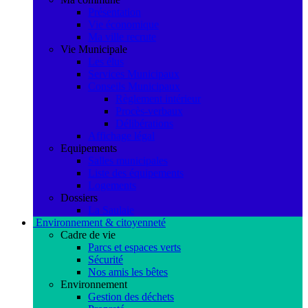
Présentation
Vie économique
Ma ville recrute
Vie Municipale
Les élus
Services Municipaux
Conseils Municipaux
Règlement intérieur
Procès-verbaux
Délibérations
Affichage légal
Equipements
Salles municipales
Liste des équipements
Logements
Dossiers
La Saulaie
Environnement & citoyenneté
Cadre de vie
Parcs et espaces verts
Sécurité
Nos amis les bêtes
Environnement
Gestion des déchets