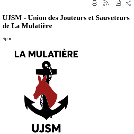
Part
Imprimer
Générer
sur
cette
le
les
page
flux
UJSM - Union des Jouteurs et Sauveteurs
rése
RSS
soci
de La Mulatière
Sport