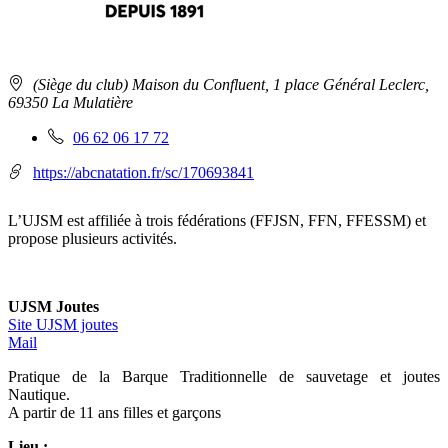
Adresse
(Siège du club) Maison du Confluent, 1 place Général Leclerc,
:
69350 La Mulatière
Téléphone
06 62 06 17 72
fixe
:
https://abcnatation.fr/sc/170693841
L’UJSM est affiliée à trois fédérations (FFJSN, FFN, FFESSM) et
propose plusieurs activités.
UJSM Joutes
Site UJSM joutes
Mail
Pratique de la Barque Traditionnelle de sauvetage et joutes
Nautique.
A partir de 11 ans filles et garçons
Lieu :