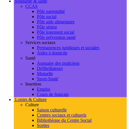
Solidarité & santé
CCAS
Pôle parentalité
Pôle social
Pôle aide alimentaire
Pôle sénior
Pôle logement social
Pôle prévention santé
Services sociaux
Permanences juridiques et sociales
Aides à domicile
Santé
Annuaire des praticiens
Défibrillateurs
Mutuelle
Sport-Santé
Insertion
Emploi
Cours de français
Loisirs & Culture
Culture
Saison culturelle
Centres sociaux et culturels
Bibliothèque du Centre Social
Sorties