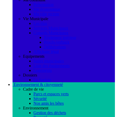
Présentation
Vie économique
Ma ville recrute
Vie Municipale
Les élus
Services Municipaux
Conseils Municipaux
Règlement intérieur
Procès-verbaux
Délibérations
Affichage légal
Equipements
Salles municipales
Liste des équipements
Logements
Dossiers
La Saulaie
Environnement & citoyenneté
Cadre de vie
Parcs et espaces verts
Sécurité
Nos amis les bêtes
Environnement
Gestion des déchets