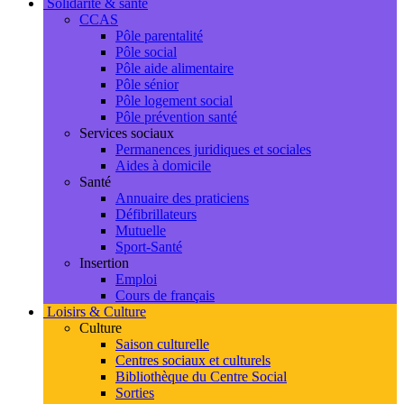
Solidarité & santé
CCAS
Pôle parentalité
Pôle social
Pôle aide alimentaire
Pôle sénior
Pôle logement social
Pôle prévention santé
Services sociaux
Permanences juridiques et sociales
Aides à domicile
Santé
Annuaire des praticiens
Défibrillateurs
Mutuelle
Sport-Santé
Insertion
Emploi
Cours de français
Loisirs & Culture
Culture
Saison culturelle
Centres sociaux et culturels
Bibliothèque du Centre Social
Sorties