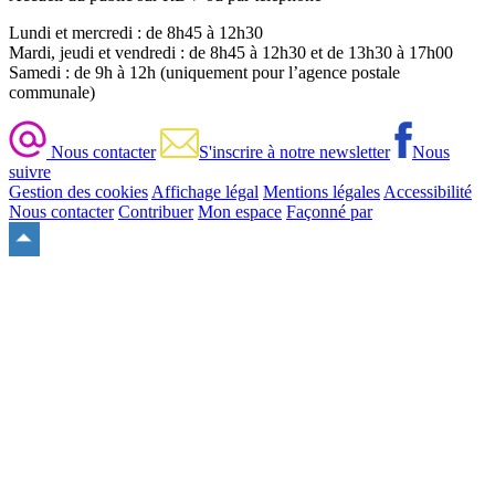
Lundi et mercredi : de 8h45 à 12h30
Mardi, jeudi et vendredi : de 8h45 à 12h30 et de 13h30 à 17h00
Samedi : de 9h à 12h (uniquement pour l’agence postale
communale)
Nous contacter
S'inscrire à notre newsletter
Nous
suivre
Gestion des cookies
Affichage légal
Mentions légales
Accessibilité
Nous contacter
Contribuer
Mon espace
Façonné par
Remonter
en
haut
du
site