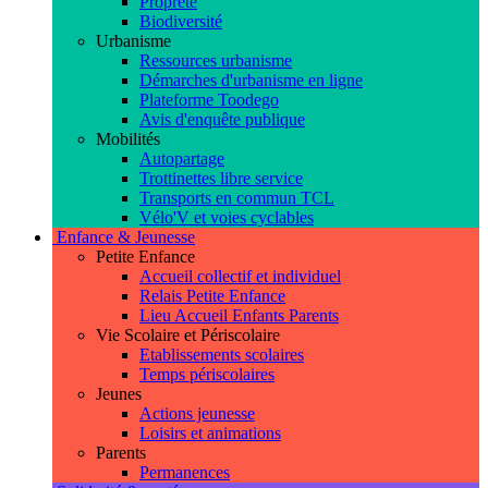
Propreté
Biodiversité
Urbanisme
Ressources urbanisme
Démarches d'urbanisme en ligne
Plateforme Toodego
Avis d'enquête publique
Mobilités
Autopartage
Trottinettes libre service
Transports en commun TCL
Vélo'V et voies cyclables
Enfance & Jeunesse
Petite Enfance
Accueil collectif et individuel
Relais Petite Enfance
Lieu Accueil Enfants Parents
Vie Scolaire et Périscolaire
Etablissements scolaires
Temps périscolaires
Jeunes
Actions jeunesse
Loisirs et animations
Parents
Permanences