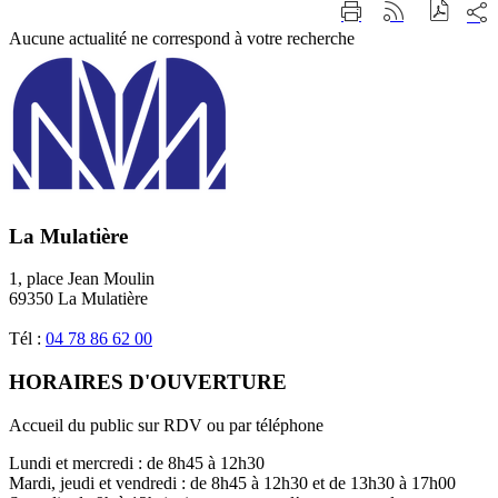
Part
Imprimer
Générer
sur
cette
le
Aucune actualité ne correspond à votre recherche
les
page
flux
rése
RSS
soci
La Mulatière
1, place Jean Moulin
69350 La Mulatière
Tél :
04 78 86 62 00
HORAIRES D'OUVERTURE
Accueil du public sur RDV ou par téléphone
Lundi et mercredi : de 8h45 à 12h30
Mardi, jeudi et vendredi : de 8h45 à 12h30 et de 13h30 à 17h00