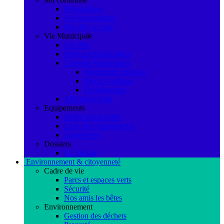
Présentation
Vie économique
Ma ville recrute
Vie Municipale
Les élus
Services Municipaux
Conseils Municipaux
Règlement intérieur
Procès-verbaux
Délibérations
Affichage légal
Equipements
Salles municipales
Liste des équipements
Logements
Dossiers
La Saulaie
Environnement & citoyenneté
Cadre de vie
Parcs et espaces verts
Sécurité
Nos amis les bêtes
Environnement
Gestion des déchets