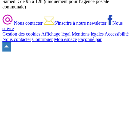
Samedi : de 9h à 12h (uniquement pour l’agence postale
communale)
Nous contacter
S'inscrire à notre newsletter
Nous
suivre
Gestion des cookies
Affichage légal
Mentions légales
Accessibilité
Nous contacter
Contribuer
Mon espace
Façonné par
Remonter
en
haut
du
site