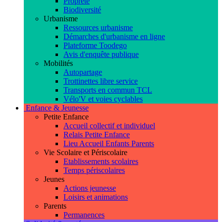
Propreté
Biodiversité
Urbanisme
Ressources urbanisme
Démarches d'urbanisme en ligne
Plateforme Toodego
Avis d'enquête publique
Mobilités
Autopartage
Trottinettes libre service
Transports en commun TCL
Vélo'V et voies cyclables
Enfance & Jeunesse
Petite Enfance
Accueil collectif et individuel
Relais Petite Enfance
Lieu Accueil Enfants Parents
Vie Scolaire et Périscolaire
Etablissements scolaires
Temps périscolaires
Jeunes
Actions jeunesse
Loisirs et animations
Parents
Permanences