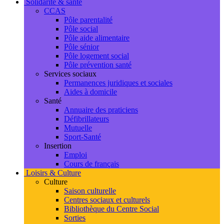
Solidarité & santé
CCAS
Pôle parentalité
Pôle social
Pôle aide alimentaire
Pôle sénior
Pôle logement social
Pôle prévention santé
Services sociaux
Permanences juridiques et sociales
Aides à domicile
Santé
Annuaire des praticiens
Défibrillateurs
Mutuelle
Sport-Santé
Insertion
Emploi
Cours de français
Loisirs & Culture
Culture
Saison culturelle
Centres sociaux et culturels
Bibliothèque du Centre Social
Sorties