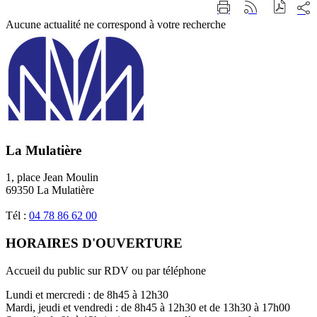
Part
Imprimer
Générer
sur
cette
le
Aucune actualité ne correspond à votre recherche
les
page
flux
rése
RSS
soci
La Mulatière
1, place Jean Moulin
69350 La Mulatière
Tél :
04 78 86 62 00
HORAIRES D'OUVERTURE
Accueil du public sur RDV ou par téléphone
Lundi et mercredi : de 8h45 à 12h30
Mardi, jeudi et vendredi : de 8h45 à 12h30 et de 13h30 à 17h00