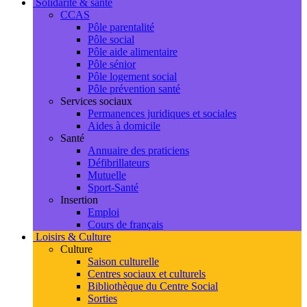
Solidarité & santé
CCAS
Pôle parentalité
Pôle social
Pôle aide alimentaire
Pôle sénior
Pôle logement social
Pôle prévention santé
Services sociaux
Permanences juridiques et sociales
Aides à domicile
Santé
Annuaire des praticiens
Défibrillateurs
Mutuelle
Sport-Santé
Insertion
Emploi
Cours de français
Loisirs & Culture
Culture
Saison culturelle
Centres sociaux et culturels
Bibliothèque du Centre Social
Sorties