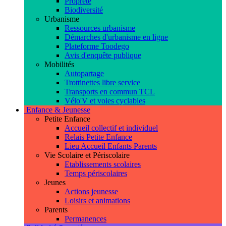
Propreté
Biodiversité
Urbanisme
Ressources urbanisme
Démarches d'urbanisme en ligne
Plateforme Toodego
Avis d'enquête publique
Mobilités
Autopartage
Trottinettes libre service
Transports en commun TCL
Vélo'V et voies cyclables
Enfance & Jeunesse
Petite Enfance
Accueil collectif et individuel
Relais Petite Enfance
Lieu Accueil Enfants Parents
Vie Scolaire et Périscolaire
Etablissements scolaires
Temps périscolaires
Jeunes
Actions jeunesse
Loisirs et animations
Parents
Permanences