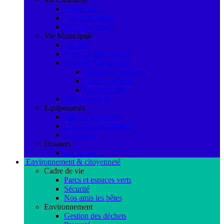
Présentation
Vie économique
Ma ville recrute
Vie Municipale
Les élus
Services Municipaux
Conseils Municipaux
Règlement intérieur
Procès-verbaux
Délibérations
Affichage légal
Equipements
Salles municipales
Liste des équipements
Logements
Dossiers
La Saulaie
Environnement & citoyenneté
Cadre de vie
Parcs et espaces verts
Sécurité
Nos amis les bêtes
Environnement
Gestion des déchets