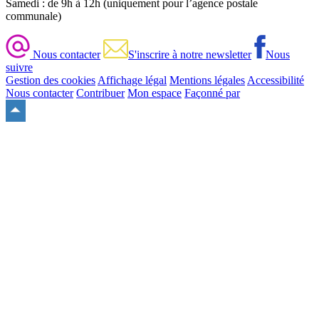
Samedi : de 9h à 12h (uniquement pour l’agence postale
communale)
Nous contacter
S'inscrire à notre newsletter
Nous
suivre
Gestion des cookies
Affichage légal
Mentions légales
Accessibilité
Nous contacter
Contribuer
Mon espace
Façonné par
Remonter
en
haut
du
site