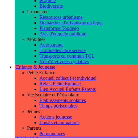
Propreté
Biodiversité
Urbanisme
Ressources urbanisme
Démarches d'urbanisme en ligne
Plateforme Toodego
Avis d'enquête publique
Mobilités
Autopartage
Trottinettes libre service
Transports en commun TCL
Vélo'V et voies cyclables
Enfance & Jeunesse
Petite Enfance
Accueil collectif et individuel
Relais Petite Enfance
Lieu Accueil Enfants Parents
Vie Scolaire et Périscolaire
Etablissements scolaires
Temps périscolaires
Jeunes
Actions jeunesse
Loisirs et animations
Parents
Permanences