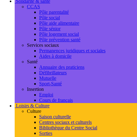
Solidarité & santé
CCAS
Pôle parentalité
Pôle social
Pôle aide alimentaire
Pôle sénior
Pôle logement social
Pôle prévention santé
Services sociaux
Permanences juridiques et sociales
Aides à domicile
Santé
Annuaire des praticiens
Défibrillateurs
Mutuelle
Sport-Santé
Insertion
Emploi
Cours de français
Loisirs & Culture
Culture
Saison culturelle
Centres sociaux et culturels
Bibliothèque du Centre Social
Sorties