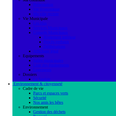
Présentation
Vie économique
Ma ville recrute
Vie Municipale
Les élus
Services Municipaux
Conseils Municipaux
Règlement intérieur
Procès-verbaux
Délibérations
Affichage légal
Equipements
Salles municipales
Liste des équipements
Logements
Dossiers
La Saulaie
Environnement & citoyenneté
Cadre de vie
Parcs et espaces verts
Sécurité
Nos amis les bêtes
Environnement
Gestion des déchets