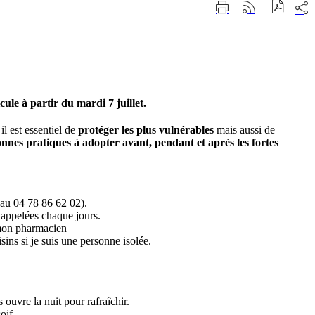
Part
Imprimer
Générer
sur
cette
le
les
page
flux
rése
RSS
soci
ule à partir du mardi 7 juillet.
l est essentiel de
protéger les plus vulnérables
mais aussi de
nnes pratiques à adopter avant, pendant et après les fortes
 au 04 78 86 62 02).
t appelées chaque jours.
mon pharmacien
ns si je suis une personne isolée.
s ouvre la nuit pour rafraîchir.
oif.